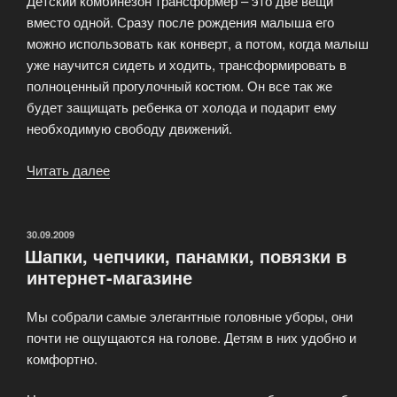
Детский комбинезон трансформер – это две вещи
вместо одной. Сразу после рождения малыша его
можно использовать как конверт, а потом, когда малыш
уже научится сидеть и ходить, трансформировать в
полноценный прогулочный костюм. Он все так же
будет защищать ребенка от холода и подарит ему
необходимую свободу движений.
Читать далее
«Детский
комбинезон
трансформер
–
ОПУБЛИКОВАНО
30.09.2009
Шапки, чепчики, панамки, повязки в
это
интернет-магазине
две
вещи
Мы собрали самые элегантные головные уборы, они
вместо
почти не ощущаются на голове. Детям в них удобно и
одной»
комфортно.