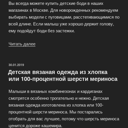
Вы всегда можете купить детские боди в наших
магазинах в Москве. Для новорожденных рекомендуем
выбирать модели с пуговицами, расстегивающимися по
всей длине. Если малыш уже хорошо держит голову,
ему подойдут боди без застежки.
Читать далее
«Однотонные
детские
боди
и
ОПУБЛИКОВАНО
30.01.2019
Детская вязаная одежда из хлопка
боди
или 100-процентной шерсти мериноса
с
принтами
Малыши в вязаных комбинезонах и кардиганах
из
смотрятся особенно трогательно и нежно. Детская
хлопка
вязаная одежда изготовлена из хлопка или 100-
и
процентной шерсти мериноса. Мы постарались
других
отобрать для вас лучшее, потому что шерсть мериноса
материалов»
ценится дороже кашемира.