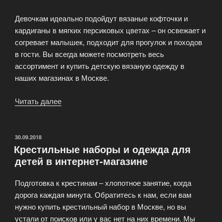
Девочкам идеально подойдут вязаные кофточки и
кардиганы в мягких персиковых цветах – он освежает и
согревает малышек, подходит для прогулок и походов
в гости. Вы всегда можете посмотреть весь
ассортимент и купить детскую вязаную одежду в
наших магазинах в Москве.
Читать далее
«Детская
вязаная
одежда
из
ОПУБЛИКОВАНО
30.09.2018
Крестильные наборы и одежда для
хлопка
детей в интернет-магазине
или
100-
Подготовка к крестинам – хлопотное занятие, когда
процентной
дорога каждая минута. Обратитесь к нам, если вам
шерсти
нужно купить крестильный набор в Москве, но вы
мериноса»
устали от поисков или у вас нет на них времени. Мы