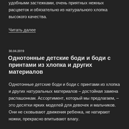
удобными застежками, очень приятных нежных
расцветок и обязательно из натурального хлопка
высокого качества.
Читать далее
«Распашонки
–
это
самая
ОПУБЛИКОВАНО
30.04.2019
Однотонные детские боди и боди с
лучшая
принтами из хлопка и других
одежда
материалов
для
новорожденных»
Однотонные детские боди и боди с принтами из хлопка
и других натуральных материалов – достойная замена
распашонкам. Ассортимент, который мы предлагаем, –
это десятки ярких моделей для девочек и мальчиков.
Они не сковывают движения ребенка, не натирают
ножки, прекрасно впитывают влагу.