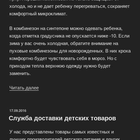
холода, но и не дает ребенку перегреваться, сохраняет
комфортный микроклимат.
В комбинезон на синтепоне можно одевать ребенка,
когда отметка градусника не опускается ниже -10. Если
зима у вас очень холодная, обратите внимание на
пуховые комбинезоны для новорожденных. В них кроха
комфортно будет чувствовать себя в мороз. Но с
приходом тепла верхнюю одежду нужно будет
заменить.
Читать далее
«Как
выбрать
и
купить
ОПУБЛИКОВАНО
17.09.2016
Служба доставки детских товаров
детский
комбинезон»
У нас представлены товары самых известных и
лучших производителей детского питания и других