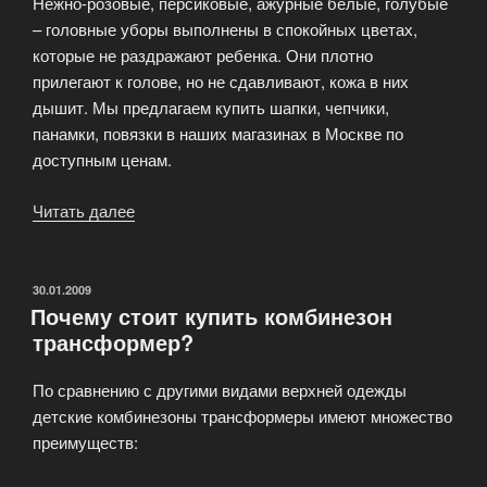
Нежно-розовые, персиковые, ажурные белые, голубые
– головные уборы выполнены в спокойных цветах,
которые не раздражают ребенка. Они плотно
прилегают к голове, но не сдавливают, кожа в них
дышит. Мы предлагаем купить шапки, чепчики,
панамки, повязки в наших магазинах в Москве по
доступным ценам.
Читать далее
«Шапки,
чепчики,
панамки,
повязки
ОПУБЛИКОВАНО
30.01.2009
Почему стоит купить комбинезон
в
трансформер?
интернет-
магазине»
По сравнению с другими видами верхней одежды
детские комбинезоны трансформеры имеют множество
преимуществ: