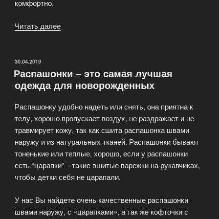
комфортно.
Читать далее
«Ползунки,
штанишки
детские
в
ОПУБЛИКОВАНО
30.04.2019
Распашонки – это самая лучшая
интернет-
одежда для новорожденных
магазине
MyBaby»
Распашонку удобно надеть или снять, она приятна к
телу, хорошо пропускает воздух, не раздражает и не
травмирует кожу, так как сшита распашонка швами
наружу и из натуральных тканей. Распашонки бывают
тоненькие или теплые, хорошо, если у распашонки
есть “царапки” – такие вшитые варежки на рукавчиках,
чтобы детки себя не царапали.
У нас Вы найдете очень качественные распашонки
швами наружу, с «царапками», а так же кофточки с