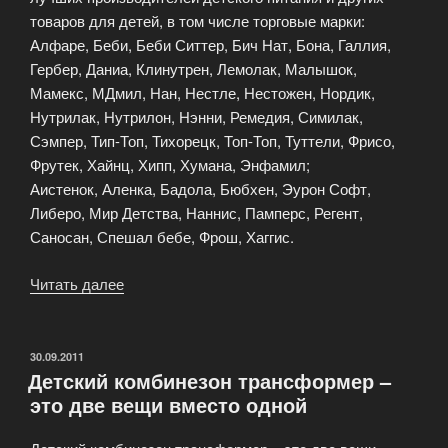
товаров для детей, в том числе торговые марки:
Алфаре, Беби, Беби Ситтер, Бич Нат, Бона, Галлия,
Гербер, Даниа, Клинутрен, Лемолак, Малышок,
Мамекс, МДмил, Нан, Нестле, Нестожен, Нордик,
Нутрилак, Нутрилон, Нэнни, Ремедия, Симилак,
Сэмпер, Тип-Топ, Тихорецк, Топ-Топ, Туттели, Фрисо,
Фрутек, Хайнц, Хипп, Хумана, Энфамил;
Аистенок, Аленка, Бадола, Бюбхен, Эурон Софт,
Либеро, Мир Детства, Наннис, Памперс, Регент,
Саносан, Спешал бебе, Фрош, Хаггис.
Читать далее
«Служба
доставки
детских
товаров»
ОПУБЛИКОВАНО
30.09.2011
Детский комбинезон трансформер –
это две вещи вместо одной