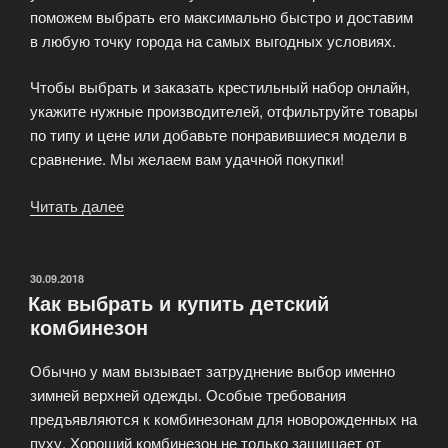
поможем выбрать его максимально быстро и доставим
в любую точку города на самых выгодных условиях.
Чтобы выбрать и заказать крестильный набор онлайн,
укажите нужные производителей, отфильтруйте товары
по типу и цене или добавьте понравившиеся модели в
сравнение. Мы желаем вам удачной покупки!
Читать далее
«Крестильные
наборы
и
одежда
ОПУБЛИКОВАНО
30.09.2018
Как выбрать и купить детский
для
комбинезон
детей
в
Обычно у мам вызывает затруднение выбор именно
интернет-
зимней верхней одежды. Особые требования
магазине»
предъявляются к комбинезонам для новорожденных на
пуху. Хороший комбинезон не только защищает от