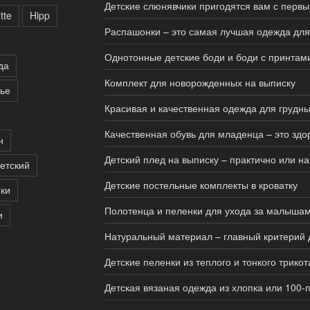
Детские слюнявчики пригодятся вам с перв
tte
Hipp
Распашонки – это самая лучшая одежда дл
Однотонные детские боди и боди с принтами
да
Комплект для новорожденных на выписку
вье
Красивая и качественная одежда для грудны
Качественная обувь для младенца – это здо
н
Детский плед на выписку – практично или н
етский
Детские постельные комплекты в кроватку
ики
Полотенца и пеленки для ухода за малыша
и
Натуральный материал – главный критерий 
Детские пеленки из теплого и тонкого трико
Детская вязаная одежда из хлопка или 100