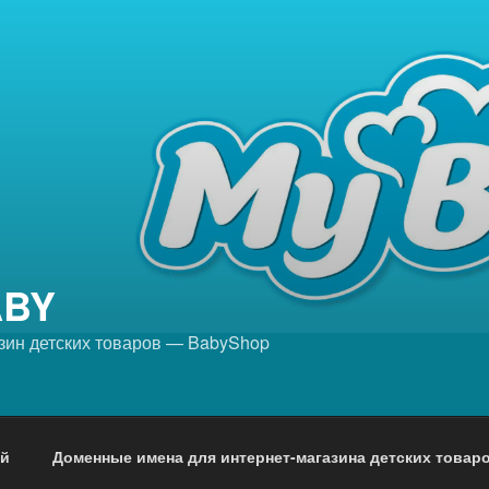
ABY
зин детских товаров — BabyShop
ей
Доменные имена для интернет-магазина детских товар