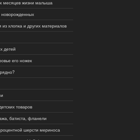
ых месяцев жизни малыша
я новорожденных
 из хлопка и других материалов
х детей
ровье его ножек
арядно?
ми
детских товаров
тажа, батиста, фланели
-процентной шерсти мериноса