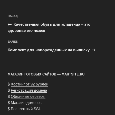
Навигация
Предыдущая
НАЗАД
по
запись:
записям
Качественная обувь для младенца – это
здоровье его ножек
Следующая
ДАЛЕЕ
запись
Комплект для новорожденных на выписку
МАГАЗИН ГОТОВЫХ САЙТОВ — MARTSITE.RU
$
Хостинг от 92 рублей
$
Регистрация домена
$
Облачные серверы
$
Магазин доменов
$
Бесплатный SSL